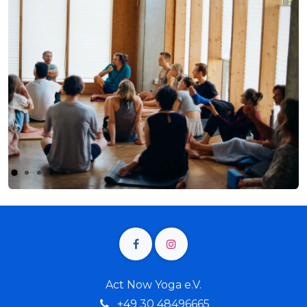
Vorherig
Weit
Act Now Yoga e.V.
+4
9 30 48496665