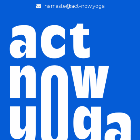
namaste@act-now.yoga