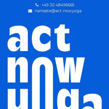
+4
9 30 48496665
namaste@act-now.yoga